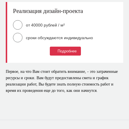
Реализация дизайн-проекта
от 40000 рублей / м²
сроки обсуждаются индивидуально
Подробнее
Что входит?
Полная смета и график реализации строительных
Первое, на что Вам стоит обратить внимание, - это затраченные
работ
ресурсы и сроки. Вам будут предоставлены смета и график
Общестроительные работы
реализации работ, Вы будете знать полную стоимость работ и
время их проведения еще до того, как они начнутся.
Монтаж инженерных сетей
Контроль реализации строительных работ, включая
авторский надзор
Договор с гарантийным обслуживанием
Закупка строительных материалов