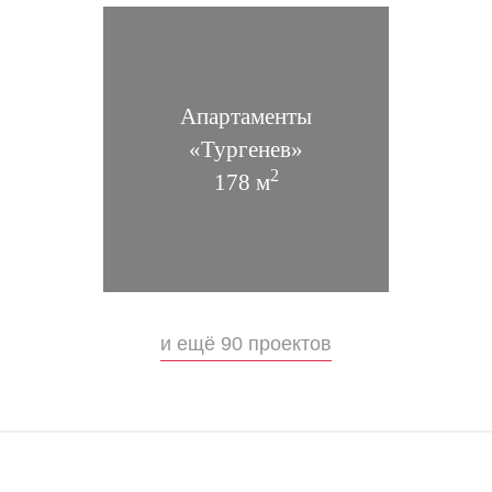
Апартаменты
«Тургенев»
2
178 м
«Grasseria»
Ресторан в Санкт-Петербурге
и ещё 90 проектов