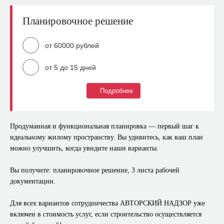
интерьера (мебель, освещение и пр.)
План сан.техники
Планировочное решение
Строительная смета
План потолка
План светильников
от 60000 рублей
План напольных покрытий
от 5 до 15 дней
План дверей
Коммерческое предложение по всем элементам
Подробнее
Что входит?
интерьера (мебель, освещение и пр.)
Обмерный план
Продуманная и функциональная планировка — первый шаг к
План расстановки мебели и оборудования (несколько
идеальному жилому пространству. Вы удивитесь, как ваш план
вариантов)
можно улучшить, когда увидите наши варианты.
План демонтажа
Вы получите: планировочное решение, 3 листа рабочей
План возводимых перегородок
документации.
Для всех вариантов сотрудничества АВТОРСКИЙ НАДЗОР уже
включен в стоимость услуг, если строительство осуществляется