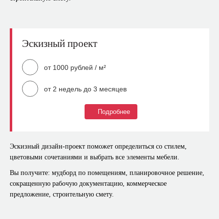
План демонтажа
План возводимых перегородок
План сан.техники
Эскизный проект
План радиаторов отпления
от 1000 рублей / м²
План потолка
План светильников
от 2 недель до 3 месяцев
План групп света
Подробнее
Что входит?
План розеток и выключателей
План напольных покрытий
Мудборд для каждого помещения
Эскизный дизайн-проект поможет определиться со стилем,
План теплых полов
Обмерный план
цветовыми сочетаниями и выбрать все элементы мебели.
План дверей
План расстановки мебели и оборудования (несколько
Вы получите: мудборд по помещениям, планировочное решение,
вариантов)
Развертка стен по всем помещениям
сокращенную рабочую документацию, коммерческое
предложение, строительную смету.
План демонтажа
Необходимые узлы и сечения по всем планам.
План возводимых перегородок
Коммерческое предложение по всем элементам