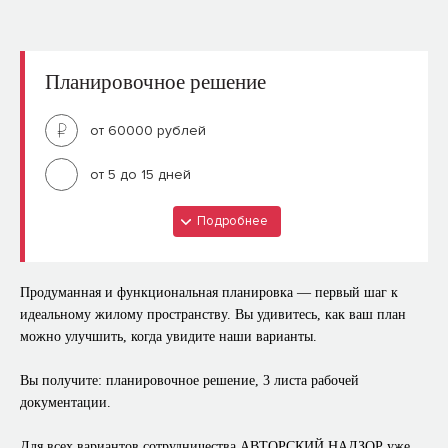
План возводимых перегородок
Коммерческое предложение по всем элементам
интерьера (мебель, освещение и пр.)
План сан.техники
Планировочное решение
Строительная смета
План потолка
План светильников
от 60000 рублей
План напольных покрытий
от 5 до 15 дней
План дверей
Коммерческое предложение по всем элементам
Подробнее
Что входит?
интерьера (мебель, освещение и пр.)
Обмерный план
Продуманная и функциональная планировка — первый шаг к
План расстановки мебели и оборудования (несколько
идеальному жилому пространству. Вы удивитесь, как ваш план
вариантов)
можно улучшить, когда увидите наши варианты.
План демонтажа
Вы получите: планировочное решение, 3 листа рабочей
План возводимых перегородок
документации.
Для всех вариантов сотрудничества АВТОРСКИЙ НАДЗОР уже