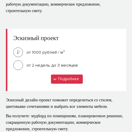
План расстановки мебели и оборудования (несколько
рабочую документацию, коммерческое предложение,
вариантов)
строительную смету.
План демонтажа
План возводимых перегородок
План сан.техники
Эскизный проект
План радиаторов отпления
от 1000 рублей / м²
План потолка
План светильников
от 2 недель до 3 месяцев
План групп света
Подробнее
Что входит?
План розеток и выключателей
План напольных покрытий
Мудборд для каждого помещения
Эскизный дизайн-проект поможет определиться со стилем,
План теплых полов
Обмерный план
цветовыми сочетаниями и выбрать все элементы мебели.
План дверей
План расстановки мебели и оборудования (несколько
Вы получите: мудборд по помещениям, планировочное решение,
вариантов)
Развертка стен по всем помещениям
сокращенную рабочую документацию, коммерческое
предложение, строительную смету.
План демонтажа
Необходимые узлы и сечения по всем планам.