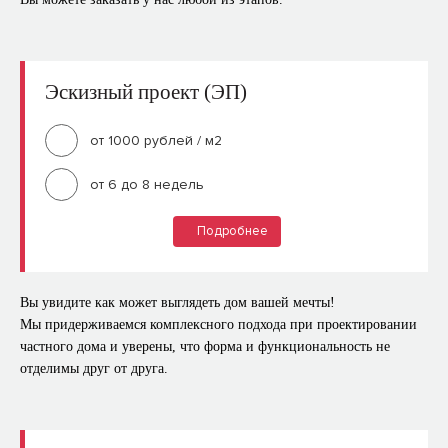
Эскизный проект (ЭП)
от 1000 рублей / м2
от 6 до 8 недель
Подробнее
Что входит?
Фотореалистичные 3D визуализации экстерьера
Вы увидите как может выглядеть дом вашей мечты!
Мы придерживаемся комплексного подхода при проектировании
Планировочные схемы этажей
частного дома и уверены, что форма и функциональность не
Схема привязки строения к плану участка
отделимы друг от друга.
Развертки по всем фасадам
пояснительная записка