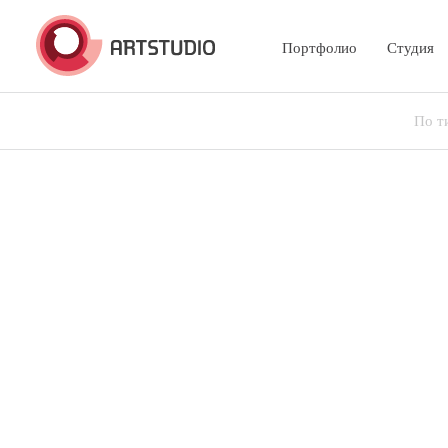
Портфолио
Студия
По т