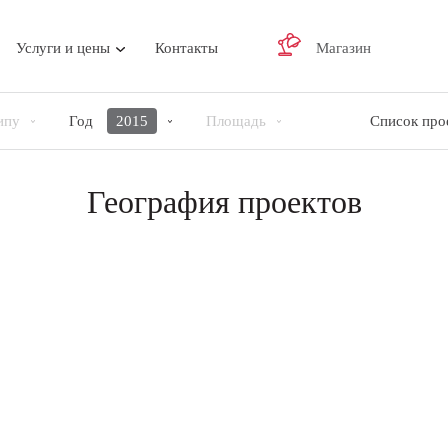
Услуги и цены
Контакты
Магазин
ипу
Год
2015
Площадь
Список про
География проектов